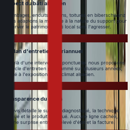
Respect du bâti alsacien
Colombages, enduits anciens, toitures en biberschwanz
: nous adaptons la méthode à la nature du support pour
préserver le patrimoine bâti local sans l'agresser.
Un plan d'entretien pluriannuel
Au delà d'une intervention ponctuelle, nous proposons
un cycle d'entretien programmé sur plusieurs années,
adapté à l'exposition et au climat alsacien.
Transparence du devis
Le devis détaille le support diagnostiqué, la technique
retenue et le produit appliqué. Aucune ligne cachée,
aucune surprise entre le relevé d'état et la facture.