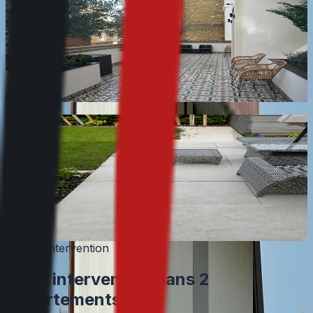
Nettoyage de fin de saison des terrasses et sols
extérieurs, avec traitement antidérapant : une surface
moussue et humide devient glissante dès les premières
gelées.
En savoir plus
Nettoyage de terrasse en grès cérame et
carrelage extérieur
Nettoyage des terrasses en grès cérame et carrelage
extérieur : voile de ciment résiduel, taches d'oxydation,
joints encrassés. Hors nettoyage du vide sanitaire sous
dalles sur plots.
En savoir plus
Zone d'intervention
Nous intervenons dans
2
départements