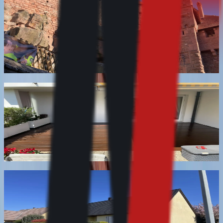
apparente
Nettoyage des éléments en grès et en pierre apparente
du bâti : soubassement, chaînage d'angle, encadrement
de porte et de fenêtre, pilier de porche. Protection
microporeuse possible après séchage.
En savoir plus
Nettoyage et dégrisage de terrasse en bois
Nettoyage et dégrisage de terrasse en bois massif,
exotique ou composite, sans ponçage ni dépose des
lames. Le gris de surface part, la couleur d'origine
revient.
En savoir plus
Nettoyage de toiture en ardoise
Nettoyage de couverture en ardoise naturelle ou en
fibres-ciment, sans haute pression et sans circulation
sur les éléments, qui se fendent sous le poids.