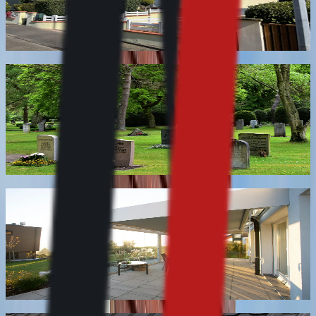
Traitement adapté à un matériau qui ne se répare pas, il
se remplace.
En savoir plus
Nettoyage de tombe et de monument funéraire
Nettoyage et remise en état de sépulture : pierre
tombale, stèle, entourage, lettrage et abords.
Intervention ponctuelle ou renouvelée dans l'année,
avec envoi de photos avant et après.
En savoir plus
Nettoyage de store banne et de pergola
Nettoyage de la toile et de la structure des stores
bannes et pergolas, avec imperméabilisation possible de
la toile. Sans démontage quand la configuration le
permet.
En savoir plus