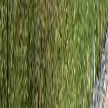
Strasbourg
Haguenau
Schiltigheim
Illkirch-Graffenstaden
Lingolsheim
Liens
Contact
Nos expertises
Toutes les villes
À propos
Mentions légales
Plan du site
Départements :
57
·
67
©
2026
Couverture Zinguerie Alsace
. Tous droits
réservés.
Ce site utilise des cookies essentiels au fonctionnement
et des cookies d'analyse pour améliorer votre