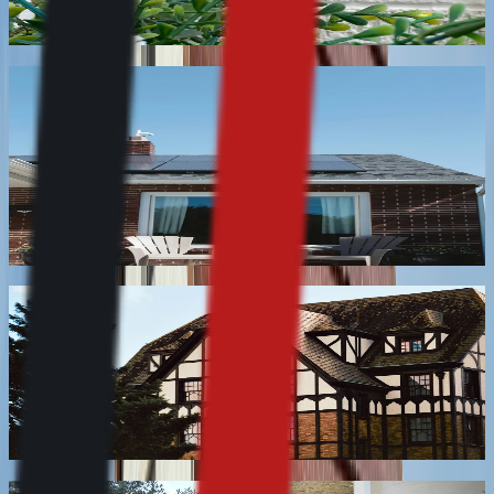
En savoir plus
Nettoyage de toiture avant pose de panneaux
photovoltaïques
Préparation de la couverture avant l'installation d'une
centrale photovoltaïque : dépose des mousses, mise au
propre des zones de fixation, repérage des éléments
dégradés à signaler à l'installateur.
En savoir plus
Nettoyage de façade à colombages
Nettoyage doux des pans de bois apparents et de leur
remplissage, sans haute pression qui gonfle le bois ni
sablage qui creuse la fibre. Sur bâti ancien, souvent
soumis à autorisation.
En savoir plus
Nettoyage de terrasse avant l’hiver