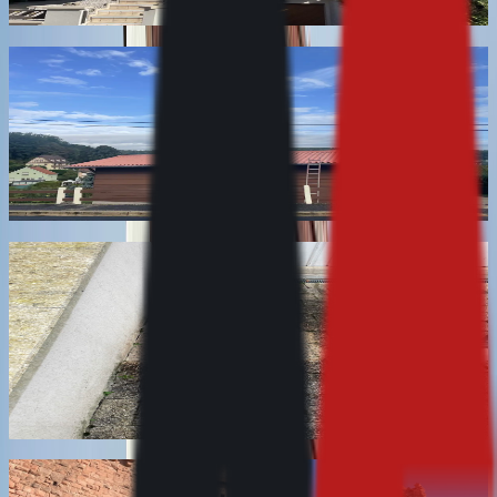
En savoir plus
Dégrisage de bois extérieur
Dégrisage du bois extérieur qui a viré au gris sous l'effet
des UV : bardage, pignon en bois, abri, pergola. Sans
haute pression, qui ouvre les fibres et accélère le
regrisaillement.
En savoir plus
Nettoyage de pavés et rejointoiement d’allée
Nettoyage des pavés d'allée, de cour et d'entrée de
garage, puis reprise des joints au sable polymère pour
freiner la repousse des herbes. Deux gestes
complémentaires, car nettoyer sans rejointoyer ne tient
pas une saison.
En savoir plus
Nettoyage de grès des Vosges et de pierre