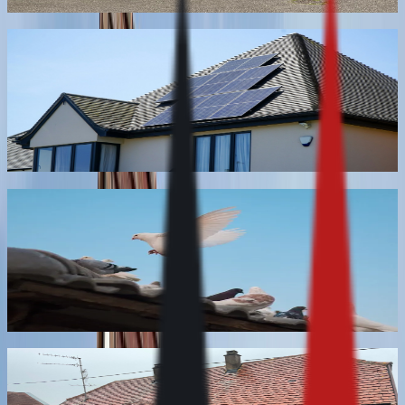
En savoir plus
Nettoyage de panneaux photovoltaïques
Nettoyage des modules photovoltaïques en toiture, sans
marcher sur les panneaux, pour retrouver le rendement
perdu par l'encrassement. Rinçage à l'eau adoucie, sans
détergent agressif ni brossage abrasif.
En savoir plus
Nettoyage de fientes de pigeons sur toiture
Retrait des déjections de volatiles en toiture, sur balcon
et sur appui, avec désinfection du support et évacuation
des déchets. Intervention en hauteur sécurisée, sans
pose de dispositif anti-nuisible.
En savoir plus
Nettoyage de Velux et de fenêtres de toiture
Nettoyage du vitrage, du cadre, des joints et des abords