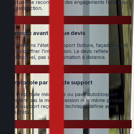
Une expertise reconnue et des engagements forts pour
votre satisfaction.
Diagnostic avant chaque devis
Nous relevons l'état du support (toiture, façade ou sol)
avant de chiffrer l'intervention. Le devis reflète un
diagnostic réel, pas une estimation à distance.
Un protocole par type de support
Grès, crépi, tuile mécanique ou pavé autobloquant
n'appellent pas la même pression ni le même produit.
Chaque support reçoit une technique définie après
relevé d'état.