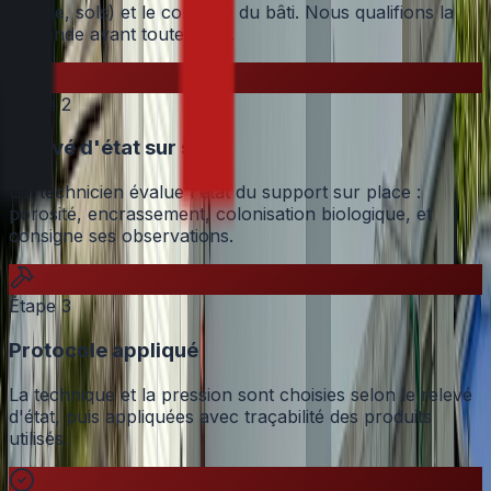
façade, sols) et le contexte du bâti. Nous qualifions la
demande avant toute visite.
Étape
2
Relevé d'état sur site
Un technicien évalue l'état du support sur place :
porosité, encrassement, colonisation biologique, et
consigne ses observations.
Étape
3
Protocole appliqué
La technique et la pression sont choisies selon le relevé
d'état, puis appliquées avec traçabilité des produits
utilisés.