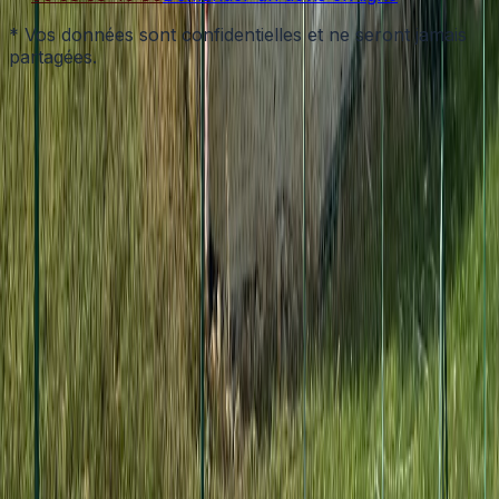
* Vos données sont confidentielles et ne seront jamais
partagées.
Couverture Zinguerie Alsace
Nettoyage & entretien extérieur du bâtiment
67000 Strasbourg
06 58 38 45 86
contact@couverturezingueriealsace.com
Expertises
Nettoyage & démoussage de toiture
Nettoyage de façades & murs extérieurs
Nettoyage des sols extérieurs (allées, terrasses,
cours)
Démoussage & traitements de protection
Nettoyage extérieur haute pression
Nettoyage de panneaux photovoltaïques
Villes Principales