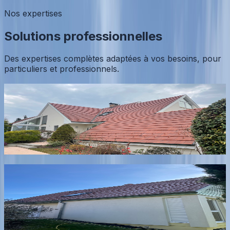
Nos expertises
Solutions professionnelles
Des expertises complètes adaptées à vos besoins, pour
particuliers et professionnels.
Nettoyage & démoussage de toiture
Expertise dédiée au nettoyage et démoussage de toiture
pour préserver l’étanchéité et prolonger la durée de vie
du toit.
En savoir plus
Nettoyage de façades & murs extérieurs
Nettoyage de façades pour éliminer salissures, micro-
organismes et redonner un aspect propre à votre
maison.
En savoir plus