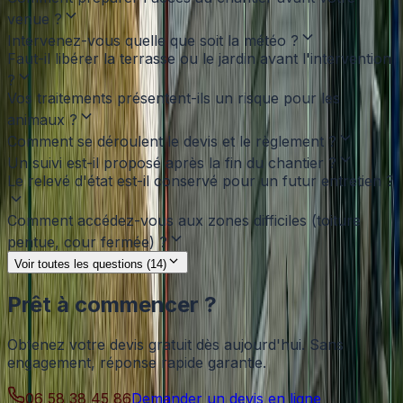
venue ?
Intervenez-vous quelle que soit la météo ?
Faut-il libérer la terrasse ou le jardin avant l'intervention
?
Vos traitements présentent-ils un risque pour les
animaux ?
Comment se déroulent le devis et le règlement ?
Un suivi est-il proposé après la fin du chantier ?
Le relevé d'état est-il conservé pour un futur entretien ?
Comment accédez-vous aux zones difficiles (toiture
pentue, cour fermée) ?
Voir toutes les questions (14)
Prêt à commencer ?
Obtenez votre devis gratuit dès aujourd'hui. Sans
engagement, réponse rapide garantie.
06 58 38 45 86
Demander un devis en ligne