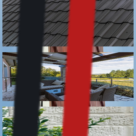
Nettoyage de toiture en zinc et bac acier
Nettoyage de la surface de couverture en zinc ou en
bac acier : oxydation, dépôts blancs, mousses en
recouvrement. Sans produit acide ni chloré, qui
attaquent le métal.
En savoir plus
Nettoyage de terrasse et margelles en pierre
naturelle
Nettoyage des terrasses et margelles en pierre naturelle,
grès ou dalle calcaire, joints compris. Traitement des
taches et du verdissement au contact de l'eau.
En savoir plus
Nettoyage de façade à la chaux
Nettoyage d'entretien des façades en enduit de chaux et
badigeon, sans haute pression et sans produit acide,
deux gestes qui détruisent la couche de finition.