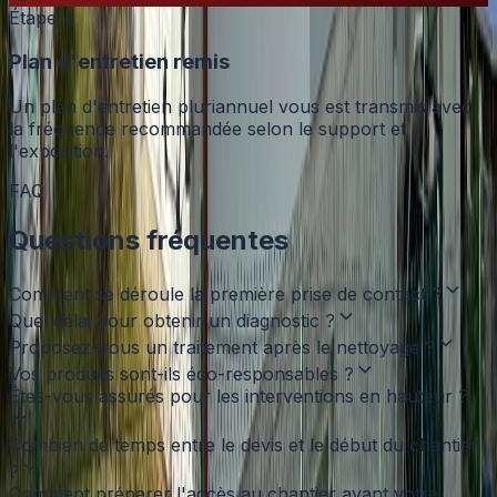
Étape
4
Plan d'entretien remis
Un plan d'entretien pluriannuel vous est transmis avec
la fréquence recommandée selon le support et
l'exposition.
FAQ
Questions fréquentes
Comment se déroule la première prise de contact ?
Quel délai pour obtenir un diagnostic ?
Proposez-vous un traitement après le nettoyage ?
Vos produits sont-ils éco-responsables ?
Êtes-vous assurés pour les interventions en hauteur ?
Combien de temps entre le devis et le début du chantier
?
Comment préparer l'accès au chantier avant votre