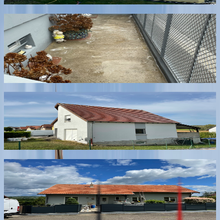
Nettoyage des sols extérieurs (allées,
terrasses, cours)
Nettoyage des sols extérieurs pour sécuriser et embellir
allées, terrasses et accès de maison.
En savoir plus
Démoussage & traitements de protection
Démoussage et traitements préventifs pour protéger
durablement toitures, façades et surfaces extérieures.
En savoir plus
Nettoyage extérieur haute pression
Nettoyage extérieur professionnel avec techniques
adaptées à chaque support pour un résultat efficace
sans dégradation.