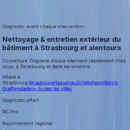
Couverture Zinguerie Alsace
Expertises
Contact
06 58 38 45 86
Diagnostic avant chaque intervention
Nettoyage & entretien extérieur du
bâtiment à Strasbourg et alentours
Couverture Zinguerie Alsace intervient rapidement chez
vous, à Strasbourg et dans les environs
Basé à
Strasbourg
·
Strasbourg
Haguenau
Schiltigheim
Illkirch-
Graffenstaden
+ toutes les villes
Diagnostic offert
RC Pro
Rayonnement régional