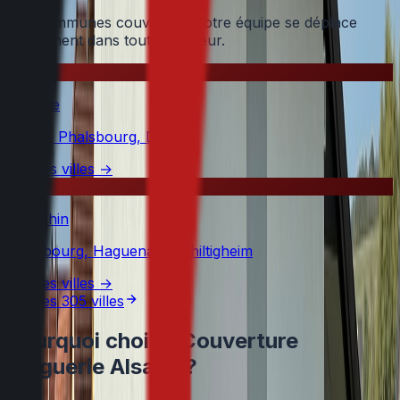
305
communes couvertes. Notre équipe se déplace
rapidement dans tout le secteur.
57
Moselle
Bitche, Phalsbourg, Dabo
Voir les villes →
67
Bas-Rhin
Strasbourg, Haguenau, Schiltigheim
Voir les villes →
Voir les
305
villes
Pourquoi choisir
Couverture
Zinguerie Alsace
?