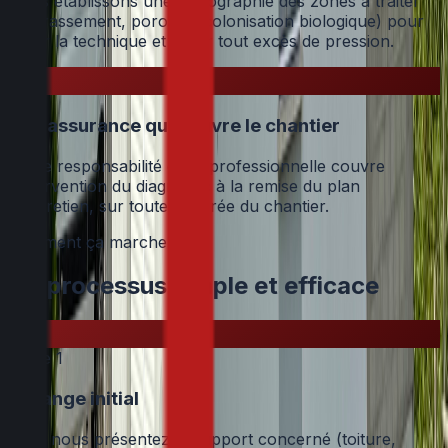
Nous établissons une cartographie des zones à traiter
(encrassement, porosité, colonisation biologique) pour
cibler la technique et éviter tout excès de pression.
Une assurance qui couvre le chantier
Notre responsabilité civile professionnelle couvre
l'intervention du diagnostic à la remise du plan
d'entretien, sur toute la durée du chantier.
Comment ça marche
Un processus simple et efficace
Étape
1
Échange initial
Vous nous présentez le support concerné (toiture,