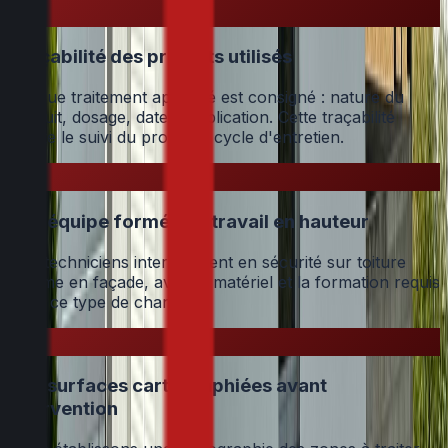
Traçabilité des produits utilisés
Chaque traitement appliqué est consigné : nature du
produit, dosage, date d'application. Cette traçabilité
facilite le suivi du prochain cycle d'entretien.
Une équipe formée au travail en hauteur
Nos techniciens interviennent en sécurité sur toiture
comme en façade, avec le matériel et la formation requis
pour ce type de chantier.
Des surfaces cartographiées avant
intervention